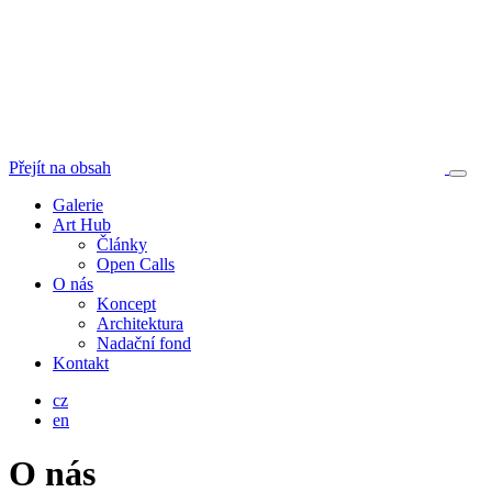
Přejít na obsah
Galerie
Art Hub
Články
Open Calls
O nás
Koncept
Architektura
Nadační fond
Kontakt
cz
en
O nás