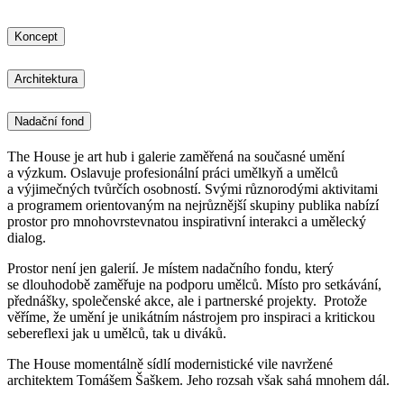
Koncept
Architektura
Nadační fond
The House je art hub i galerie zaměřená na současné umění
a výzkum. Oslavuje profesionální práci umělkyň a umělců
a výjimečných tvůrčích osobností. Svými různorodými aktivitami
a programem orientovaným na nejrůznější skupiny publika nabízí
prostor pro mnohovrstevnatou inspirativní interakci a umělecký
dialog.
Prostor není jen galerií. Je místem nadačního fondu, který
se dlouhodobě zaměřuje na podporu umělců. Místo pro setkávání,
přednášky, společenské akce, ale i partnerské projekty. Protože
věříme, že umění je unikátním nástrojem pro inspiraci a kritickou
sebereflexi jak u umělců, tak u diváků.
The House momentálně sídlí modernistické vile navržené
architektem Tomášem Šaškem. Jeho rozsah však sahá mnohem dál.